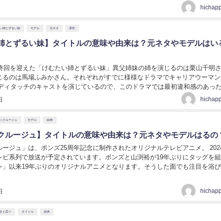
hichap
い姉とずるい妹
モデル
元ネタ
原作
姉とずるい妹】タイトルの意味や由来は？元ネタやモデルはい
に最終回を迎えた「けむたい姉とずるい妹」異父姉妹の姉を演じるのは栗山千明
じるのは馬場ふみかさん。それぞれがすでに様様なドラマでキャリアウーマン
いたでしょう。今回は由来について調べます。 【けむ...
hichap
日
ックルージュ
モデル
由来
クルージュ】タイトルの意味や由来は？元ネタやモデルはるの
ージュ」は、ボンズ25周年記念に制作されたオリジナルテレビアニメ。 202
レビ系列で放送が予定されています。ボンズと山渕裕が19年ぶりにタッグを
ン」以来19年ぶりのオリジナルアニメとなります。そうした面でも注目を浴
【メタリックルージュ】タイトルの意味や...
hichap
日
きと恋々
タイトル
由来