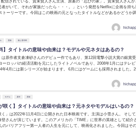
x】にて配信されている、賀来賢人さん主演、原案の「忍びの家」。賀来賢人さんが
者がいて、それが家族だったら・・・。」という発想をNetflixに企画を持ち
。 【忍びの家】タイトルの意味や由来...
hichap
ル
意味
狼と香辛料
料】タイトルの意味や由来は？モデルや元ネタはあるの？
」は原作者支倉凍砂さんのデビュー作でもあり、第12回電撃小説大賞の銀賞
ヨーロッパの経済活動を元にしたライトノベルであり、2008年1月にはテレビ
は新シリーズが始まります。 6月にはゲームにも採用されました。2007年
して漫画も発売されています...
hichap
モデル
原作
意味
が咲く】タイトルの意味や由来は？元ネタやモデルはいるの？
く」は2022年11月4日に公開された日本映画です。主演は小雪さん。 そし
偉登さんが演じています。このアメリカの「TIME」に世界の英雄として紹介
トルの意味について調べます。 【桜色の風が咲く...