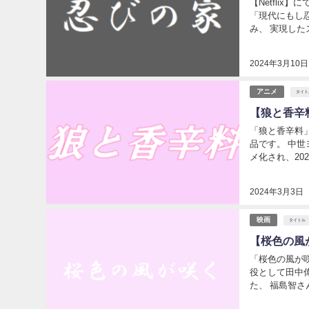
【Netfli
「現代にもし忍
み、 実現したストーリーです。今回はこの映画の元となったタイトルなどがあるかどうか調べて
みます
2024年3月10日
アニメ
タイト
【狼と香辛
「狼と香辛料
品です。 中世
メ化され、2024年4月に
には原作を元と
2024年3月3日
映画
タイトル
【桜色の風
「桜色の風が咲
役として田中
た、 福島智さんのバリアフリー第一人者の人生を元にして、映画化されました。今回はそのタイ