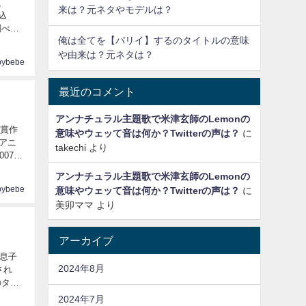
、
来は？元ネタやモデルは？
込
俺は全てを【パリイ】するのタイトルの意味
や由来は？元ネタは？
pybebe
最近のコメント
アンナチュラル主題歌で米津玄師のLemonの
受賞作
意味やウェッて音は何か？Twitterの声は？
に
アニ
takechi
より
アンナチュラル主題歌で米津玄師のLemonの
pybebe
意味やウェッて音は何か？Twitterの声は？
に
美卯ママ
より
アーカイブ
て息子
2024年8月
され
2024年7月