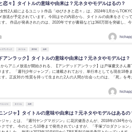
と恋々】タイトルの意味や由来は？元ネタやモデルはるの？
う女性2人組によるユニット作品「ゆびさきと恋々」は、2024年1月からTOKYO
ニメ放送が予定されています。今回はその内容から、タイトルの由来をさぐっ
は360万部を突破し、今注目
されている作品となります。 【ゆび...
hichap
日
ッドアンラック
タイトル
原作者
由来
ドアンラック】タイトルの意味や由来は？元ネタやモデルは？
月6日からアニメ放送が開始される、【アンデッドアンラック】は戸塚慶文さん書
ります。 「週刊少年ジャンプ」に連載されており、単行本としても現在18巻
れた2人の人間が出会ったのは、「死」を考えた時
このタイトルの意味などを考えて...
hichap
ーニンジャ
タイトル
由来
ニンジャ】タイトルの意味や由来は？元ネタやモデルはあるの
ジャ」とは、『週刊ヤングマガジン』に花沢健吾さんが、2018年の34号か
ックです。 今のところ10巻まで発売されていますが、「手塚プロダクション
日からTBS系列で放送予定となっています。今回