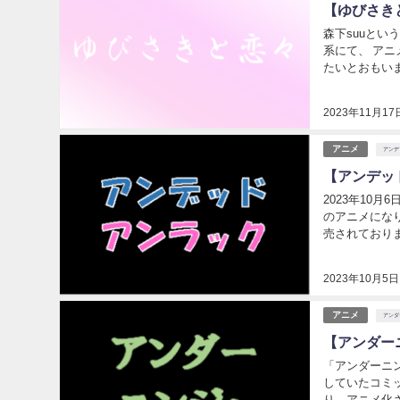
【ゆびさき
森下suuとい
系にて、 ア
たいとおもいます。 作品が発表されたのは、2020年ですが書籍など
2023年11月17
アニメ
アンデ
【アンデッ
2023年10
のアニメにな
売されております。正反対の 性質を持って生ま
でした。今回は
2023年10月5日
アニメ
アンダ
【アンダー
「アンダーニン
していたコミ
り、アニメ化されました。 放送は2023年10月6