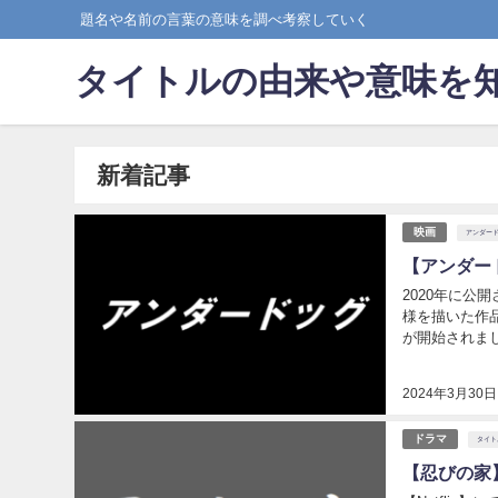
題名や名前の言葉の意味を調べ考察していく
タイトルの由来や意味を
新着記事
映画
アンダー
【アンダー
2020年に
様を描いた作品
が開始されました。 今回は「アンダードッグ」のタイトルの由来な
きます
2024年3月30日
ドラマ
タイト
【忍びの家