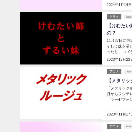
2024年1月14日
ドラマ
けむた
【けむたい
の？
11月27日
そして妹を演
ったり、 コメディタッチのキャストを演じているので、このドラマでは最初違和感のあった人も
2023年12月22
アニメ
メタリ
【メタリッ
「メタリックル
月からフジテ
「ラーゼフォ
ます。 
2023年11月17
アニメ
ゆびさ