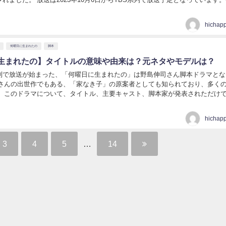
はこのタイトルに迫ります。 【アンダー...
hichap
何曜日に生まれたの
脚本
生まれたの】タイトルの意味や由来は？元ネタやモデルは？
列で放送が始まった、「何曜日に生まれたの」は野島伸司さん脚本ドラマとな
実さんの出世作でもある、「家なき子」の原案者としても知られており、多く
けで、詳
細は伏せられていました。 【何曜日に生まれたの】原作は...
hichap
3
4
5
…
14