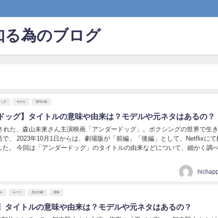
知る為のブログ
ドッグ
モデル
百円の恋
ドッグ】タイトルの意味や由来は？モデルや元ネタはあるの？
公開された、森山未來さん主演映画「アンダードッグ」。ボクシングの世界で生
で、 2023年10月1日からは、劇場版が「前編」「後編」として、Netflixに
どについて、細かく調べてい
。 【アンダードッグ】タイトル...
hichap
ル
ルーツ
忍びの家
意味
】タイトルの意味や由来は？モデルや元ネタはあるの？