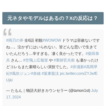
元ネタやモデルはあるの？Xの反応は？
#両刃の斧
全6話 初観
#WOWOW
ドラマは容赦ないです
ね…。泣かずにはいられない。皆どんな思いで生きて
いたんだろう…辛すぎる。凄く良かったです。
#柴田恭
兵
さん…
#空飛ぶ広報室
や
#軍師官兵衛
も凄かったけ
どコレもまた素晴らしい演技でした。
#井浦新
#高岡早
紀
#風吹ジュン
#奈緒
#坂東龍汰
pic.twitter.com/ZYJwfE
Ujki
— たもん｜物語大好きカウンセラー (@tamon1st)
July
17, 2024