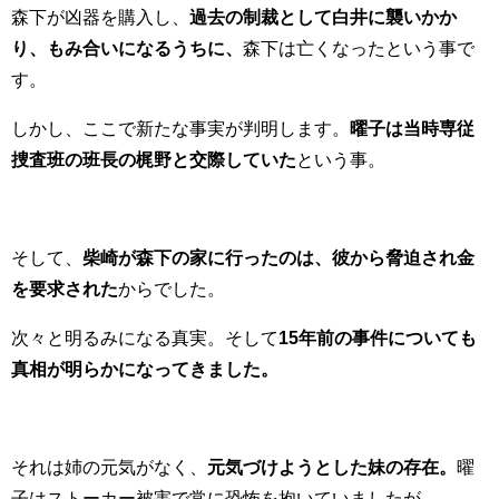
森下が凶器を購入し、
過去の制裁として白井に襲いかか
り、もみ合いになるうちに、
森下は亡くなったという事で
す。
しかし、ここで新たな事実が判明します。
曜子は当時専従
捜査班の班長の梶野と交際していた
という事。
そして、
柴崎が森下の家に行ったのは、彼から脅迫され金
を要求された
からでした。
次々と明るみになる真実。そして
15年前の事件についても
真相が明らかになってきました。
それは姉の元気がなく、
元気づけようとした妹の存在。
曜
子はストーカー被害で常に恐怖を抱いていましたが、