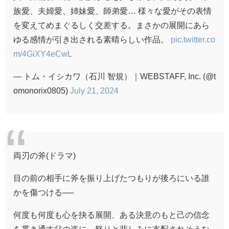
族愛、夫婦愛、姉妹愛、師弟愛… 様々な愛がその表情
を変えてめまぐるしく交差する。まさかの展開にあら
ゆる感情が引き出される素晴らしい作品。
pic.twitter.co
m/4GiXY4eCwL
— トム・イシカワ（石川 智規）｜WEBSTAFF, Inc. (@t
omonorix0805)
July 21, 2024
両刃の斧(ドラマ)
目の前の相手に斧を振り上げたつもりが後ろにいる誰
かを傷つける──
何度も何度も心を抉る展開、ある決意のもと己の信念
を貫き通す父の姿に、怒りと悲しみに支配されそうな