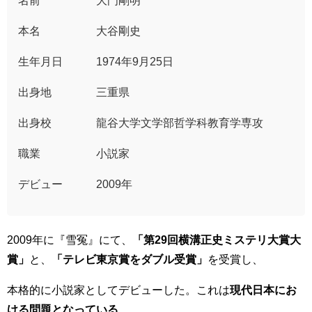
名前
大門剛明
本名
大谷剛史
生年月日 1974年9月25日
出身地 三重県
出身校 龍谷大学
文学部哲学科教育学専攻
職業 小説家
デビュー 2009年
2009年に
『雪冤』にて、
「第29回横溝正史ミステリ大賞大
賞」
と、
「テレビ東京賞をダブル受賞」
を受賞し、
本格的に小説家としてデビューした。これは
現代日本にお
ける問題となっている、