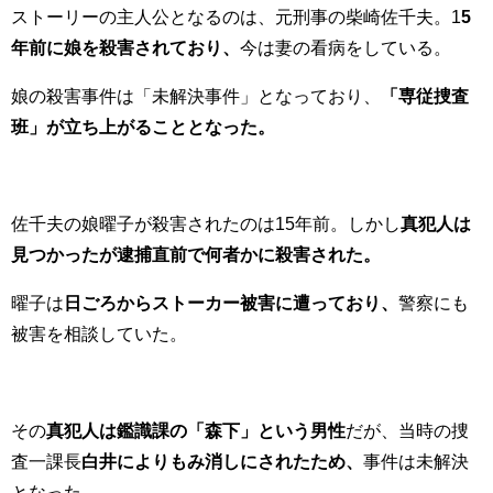
ストーリーの主人公となるのは、元刑事の柴崎佐千夫。1
5
年前に娘を殺害されており、
今は妻の看病をしている。
娘の殺害事件は「未解決事件」となっており、
「専従捜査
班」が立ち上がることとなった。
佐千夫の娘曜子が殺害されたのは15年前。しかし
真犯人は
見つかったが逮捕直前で何者かに殺害された。
曜子は
日ごろからストーカー被害に遭っており、
警察にも
被害を相談していた。
その
真犯人は鑑識課の「森下」という男性
だが、当時の捜
査一課長
白井によりもみ消しにされたため、
事件は未解決
となった。