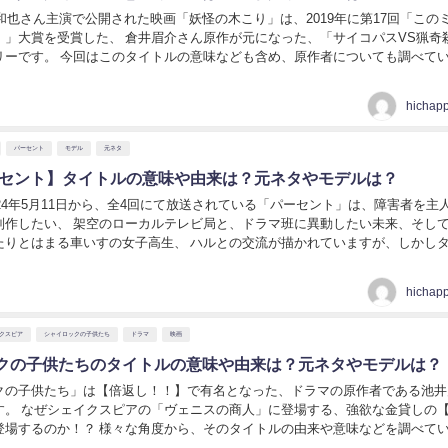
梨和也さん主演で公開された映画「妖怪の木こり」は、2019年に第17回「この
！」大賞を受賞した、 倉井眉介さん原作が元になった、「サイコパスVS猟奇
ども含め、原作者についても調べていきま
物の木こり】タイトルの意味や由来は...
hichap
パーセント
モデル
元ネタ
ーセント】タイトルの意味や由来は？元ネタやモデルは？
024年5月11日から、全4回にて放送されている「パーセント」は、障害者を主
制作したい、 架空のローカルテレビ局と、ドラマ班に異動したい未来、そし
いすの女子高生、 ハルとの交流が描かれていますが、しかしタイト
ト」は何を示しているのでしょうか...
hichap
クスピア
シャイロックの子供たち
ドラマ
映画
クの子供たちのタイトルの意味や由来は？元ネタやモデルは？
クの子供たち」は【倍返し！！】で有名となった、ドラマの原作者である池井
す。 なぜシェイクスピアの「ヴェニスの商人」に登場する、強欲な金貸しの
から、そのタイトルの由来や意味などを調べていきま
イロックの子供たちのタイトルの意味や由来は？...