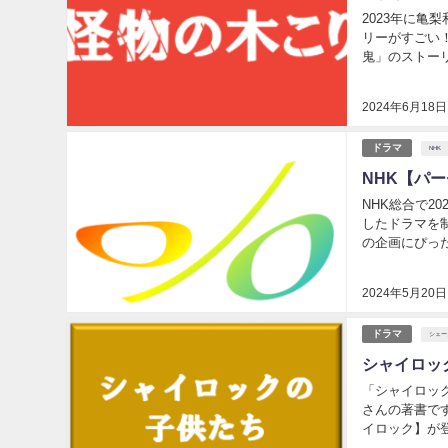
2023年に亀
リーがすごい
鬼」のストーリーです。 今回はこのタイトルの意味な
す。 【怪
2024年6月18日
ドラマ
NHK
NHK【パ
NHK総合で2
したドラマを
の企画にぴったりとはまる車
ルの「パーセン
2024年5月20日
ドラマ
シェー
シャイロッ
「シャイロッ
さんの著書で
イロック】が登場するのか！？ 様々な角度
す。 シャ