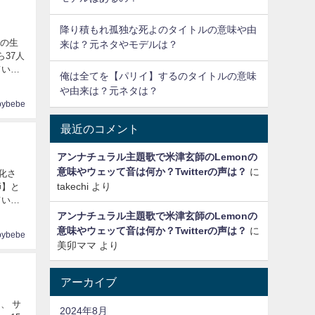
降り積もれ孤独な死よのタイトルの意味や由
演の生
来は？元ネタやモデルは？
37人
俺は全てを【パリイ】するのタイトルの意味
や由来は？元ネタは？
pybebe
最近のコメント
アンナチュラル主題歌で米津玄師のLemonの
意味やウェッて音は何か？Twitterの声は？
に
化さ
takechi
より
師】と
アンナチュラル主題歌で米津玄師のLemonの
意味やウェッて音は何か？Twitterの声は？
に
pybebe
美卯ママ
より
アーカイブ
、 サ
2024年8月