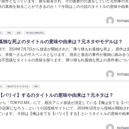
原作となっています。娘を殺害され、その後妻の介護をしていた元刑事の夫。 
件の真相を知ることができるのか！？今回はこの小説のタイトルの意味や由来
いて調べます。 両刃の斧の原作者について！...
hichap
ル
意味
由来
降り積もれ孤独な死を
孤独な死よのタイトルの意味や由来は？元ネタやモデルは？
で、2024年7月7日から放送が開始された「降り積もれ孤独な死よ」 原作は
さんのサスペンスとなります。 現在と過去の事件が複雑に絡み合うこの
タイトルの意味を探ります。 降り積もれ孤独な死よの原作者について！
由来は？ 第3話7月21日(日...
hichap
ル
俺は全てを【パリイ】する
由来
【パリイ】するのタイトルの意味や由来は？元ネタは？
4日から「TOKYO MX」にて、順次アニメ放送が決定している【俺は全てを【パ
小説家になろう」という小説投稿サイトにて、2019年10月から投稿が開始さ
ています。 今回は【俺は全てを【パリイ】する】というタイトルの意味や由
いきます。 俺は全てを【パ...
hichap