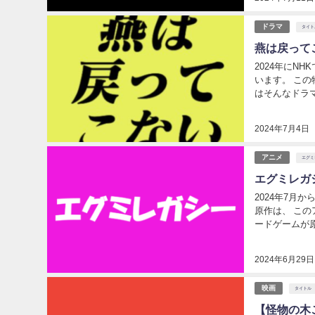
ドラマ
タイト
燕は戻って
2024年にN
います。 こ
はそんなドラマともなった、 「燕は戻ってこ
2024年7月4日
アニメ
エグミ
エグミレガ
2024年7
原作は、 こ
ードゲームが原型となっています。 
す。 エグ
2024年6月29日
映画
タイトル
【怪物の木