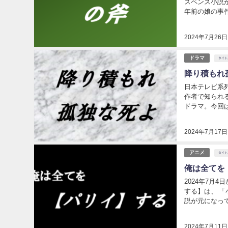
スペンス小説が
年前の娘の事
2024年7月26日
ドラマ
タイト
降り積もれ
日本テレビ系列
作者で知られる、井龍一
ドラマ。今回は不思議な
タイトルの意味や
2024年7月17日
アニメ
タイト
俺は全てを
2024年7月
する】は、 「
説が元になっ
について調べて
2024年7月11日