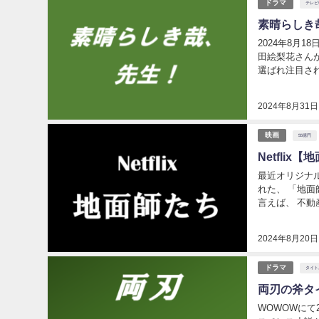
ドラマ
テレビ
素晴らしき
2024年8月
田絵梨花さんが
選ばれ注目されています。 このドラマは脚本家、
すが、このドラ
2024年8月31日
映画
55億円
Netfli
最近オリジナル
れた、 「地
言えば、 不動産を用いて、高額な土地代金をだまし取る集団詐欺として、一時期注目されていま
した。 N
2024年8月20日
ドラマ
タイト
両刃の斧タ
WOWOWにて