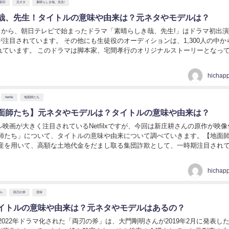
朝日
元ネタ
素晴らしき哉、先生!
哉、先生！タイトルの意味や由来は？元ネタやモデルは？
18日から、朝日テレビで始まったドラマ「素晴らしき哉、先生!」はドラマ初出
注目されています。 その他にも生徒役のオーディションは、1,300人の中から
宅間孝行のオリジナルストーリーとなっていま
マにモデルはあるのでしょう...
hichap
Netfilx
地面師たち
x【地面師たち】元ネタやモデルは？タイトルの意味や由来は？
映画が大きく注目されているNetfilxですが、今回は新庄耕さんの原作が映像
面師たち」について、タイトルの意味や由来について調べていきます。【地面
etflix【地面師たち】原作者は？...
hichap
ル
両刃の斧
意味
イトルの意味や由来は？元ネタやモデルはあるの？
2022年ドラマ化された「両刃の斧」は、大門剛明さんが2019年2月に発表した