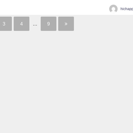
hichap
3
4
…
9