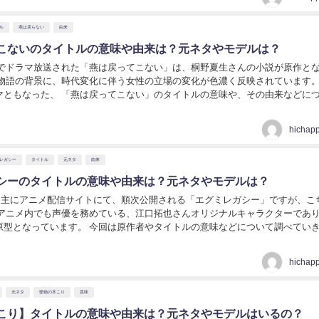
ル
燕は戻らない
由来
こないのタイトルの意味や由来は？元ネタやモデルは？
HKでドラマ放送された「燕は戻ってこない」は、桐野夏生さんの小説が原作と
の物語の背景に、時代変化に伴う女性の立場の変化が色濃く反映されています
ない」のタイトルの意味や、その由来などについて
調べていきます。 燕は戻ってこないのタイトルの意...
hichap
レガシー
タイトル
元ネタ
由来
シーのタイトルの意味や由来は？元ネタやモデルは？
月から主にアニメ配信サイトにて、順次公開される「エグミレガシー」ですが、こ
のアニメ内でも声優を務めている、江口拓也さんオリジナルキャラクターであ
今回は原作者やタイトルの意味などについて調べていきま
ミレガシーのタイトルの意味や由来は？ 江...
hichap
元ネタ
怪物の木こり
意味
こり】タイトルの意味や由来は？元ネタやモデルはいるの？