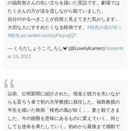
の福島智さんの生い立ちを描いた実話です。劇場では
たくさんの方が涙を流しながら観ていました。
自分のやるべきことが自然と見えてきた気がします。
大切な人にすすめたくなる映画です。
#桜色の風が吹く
#映画
pic.twitter.com/zpFtxyogQ7
— くろだしょうこ /しろし🐒 (@LovelyKamen)
Novemb
er 15, 2022
以前、公明新聞に紹介された、視覚と聴力を失いなが
らも盲ろう者で初の大学教授に就任した、福島教授の
半生を描いた映画「桜色の風が吹く」。妻と観てきま
した。今の困難を意味にあるものに変えていく、何と
しても使命を果たしていく。初めから最後まで感動で